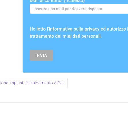
Mail di contatto: (richiesto)
Ho letto
l'informativa sulla privacy
ed autorizzo i
trattamento dei miei dati personali.
ione Impianti Riscaldamento A Gas