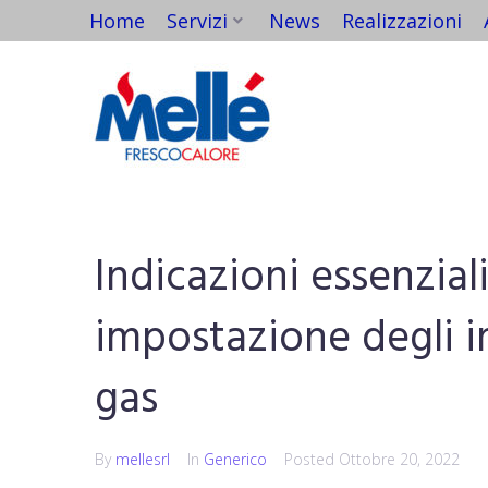
Home
Servizi
News
Realizzazioni
Indicazioni essenzial
impostazione degli i
gas
By
mellesrl
In
Generico
Posted
Ottobre 20, 2022