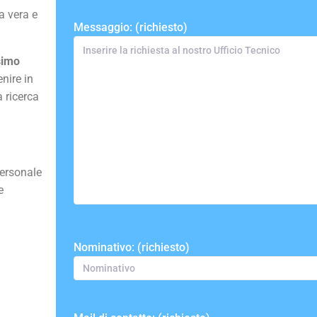
a vera e
Messaggio: (richiesto)
simo
nire in
a ricerca
 personale
e
Nominativo: (richiesto)