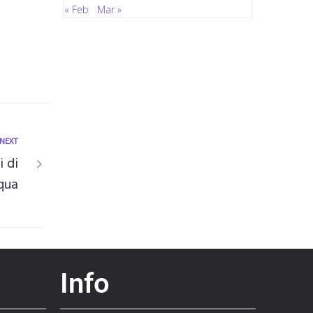
« Feb
Mar »
NEXT
 di
qua
Info