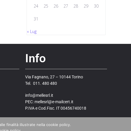
24
25
26
27
28
29
30
31
« Lug
Info
Via Fagnano, 27 – 10144 Torino
Tel. 011. 480 480
info@mellesrl.it
PEC: mellesrl@e-mailcert.it
P.IVA e Cod.Fisc. IT 00456740018
Policy & Privacy
e finalità illustrate nella cookie policy.
Contatti
ookie policy.