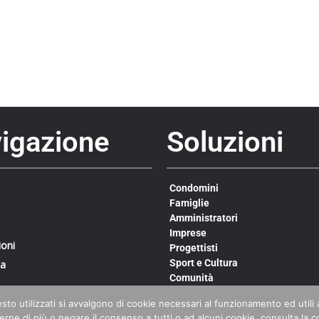
igazione
Soluzioni
Condomini
Famiglie
Amministratori
Imprese
ioni
Progettisti
Sport e Cultura
da
Comunità
Sanità
to utilizzati si avvalgono di cookie necessari al funzionamento ed utili all
rne di più o negare il consenso a tutti o ad alcuni cookie, consulta la c