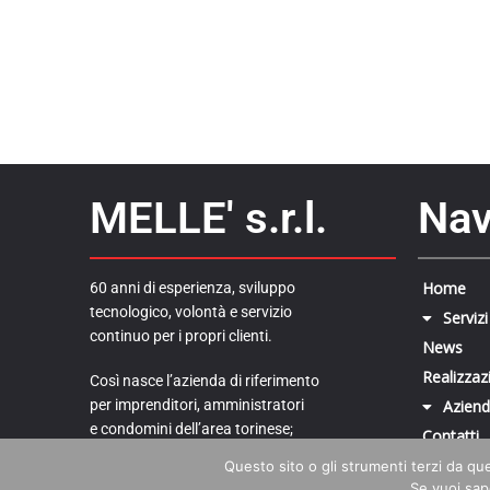
MELLE' s.r.l.
Nav
Home
60 anni di esperienza, sviluppo
tecnologico, volontà e servizio
Servizi
continuo per i propri clienti.
News
Realizzaz
Così nasce l’azienda di riferimento
per imprenditori, amministratori
Azien
e condomini dell’area torinese;
Contatti
Questo sito o gli strumenti terzi da ques
sinonimo di qualità nel settore
Se vuoi sape