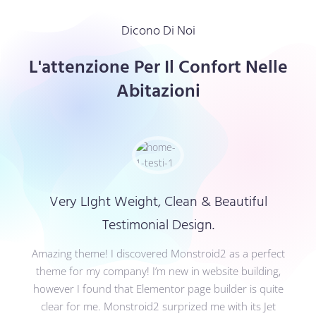
Dicono Di Noi
L'attenzione Per Il Confort Nelle
Abitazioni
Very LIght Weight, Clean & Beautiful
Testimonial Design.
Amazing theme! I discovered Monstroid2 as a perfect
theme for my company! I’m new in website building,
however I found that Elementor page builder is quite
clear for me. Monstroid2 surprized me with its Jet