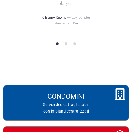
plugins!
Kristany Rawny
— Co-Founder
New York, USA
1
2
3
I servizi dedicati
CONDOMINI
agli STABILI con impianti centralizzati
Servizi dedicati agli stabili
con impianti centralizzati
Approfondisci
I servizi offerti