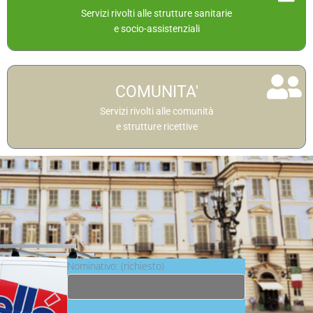
Servizi dedicati alle strutture sanitarie
Servizi rivolti alle strutture sanitarie
e socio-assistenziali
Approfondisci
I servizi offerti
COMUNITA'
Servizi dedicati a comunità e strutture ricettive
Servizi rivolti alle comunità
e strutture ricettive
Approfondisci
Nominativo: (richiesto)